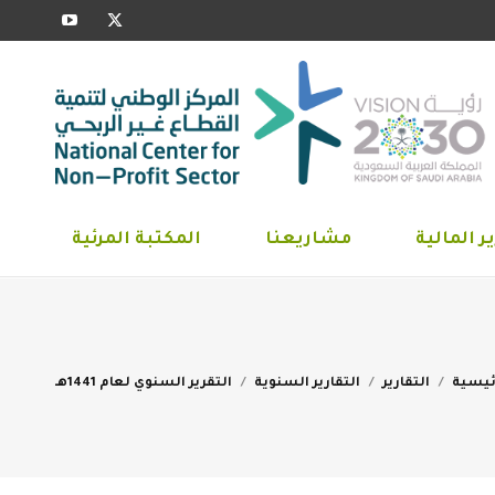
YouTube
X
ارير المالية
مشاريعنا
المكتبة المرئية
page
page
opens
opens
in
in
new
new
window
window
ر المالية
مشاريعنا
المكتبة المرئية
You are
ئيسية
التقارير
التقارير السنوية
التقرير السنوي لعام 1441هـ