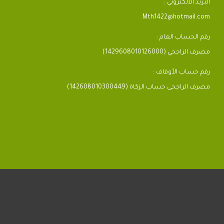
البريد الالكتروني :
Mth1422@hotmail.com
رقم الحساب العام :
مصرف الراجحي (1429608010126000)
رقم حساب الأوقاف :
مصرف الراجحى حساب الزكاة (142608010300449)