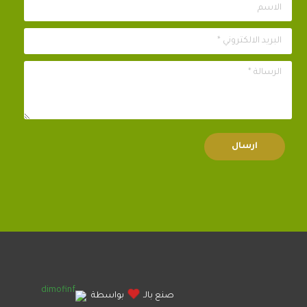
الاسم
البريد الالكتروني *
الرسالة *
صنع بالـ
بواسطة