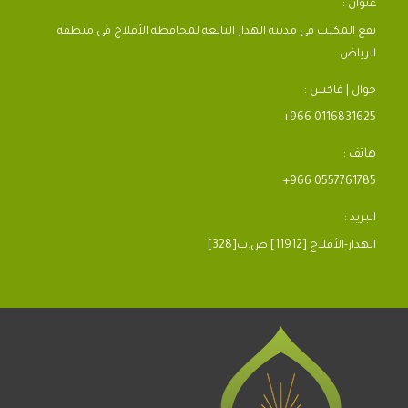
عنوان :
يقع المكتب فى مدينة الهدار التابعة لمحافظة الأفلاج فى منطقة
الرياض.
جوال | فاكس :
+966 0116831625
هاتف :
+966 0557761785
البريد :
[328]الهدار-الأفلاج [11912] ص.ب