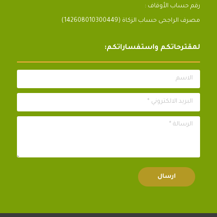
رقم حساب الأوقاف :
مصرف الراجحى حساب الزكاة (142608010300449)
لمقترحاتكم واستفساراتكم:
الاسم
البريد الالكتروني *
الرسالة *