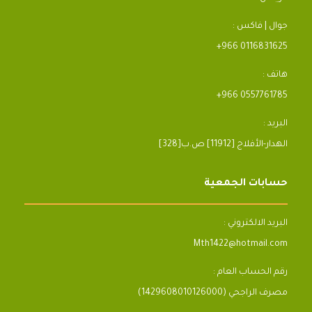
جوال | فاكس :
+966 0116831625
هاتف :
+966 0557761785
البريد :
[328]الهدار-الأفلاج [11912] ص.ب
حسابات الجمعية
البريد الالكتروني :
Mth1422@hotmail.com
رقم الحساب العام :
مصرف الراجحي (1429608010126000)