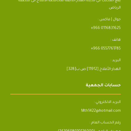
يقع المكتب فى مدينة الهدار التابعة لمحافظة الأفلاج فى منطقة
الرياض.
جوال | فاكس :
+966 0116831625
هاتف :
+966 0557761785
البريد :
[328]الهدار-الأفلاج [11912] ص.ب
حسابات الجمعية
البريد الالكتروني :
Mth1422@hotmail.com
رقم الحساب العام :