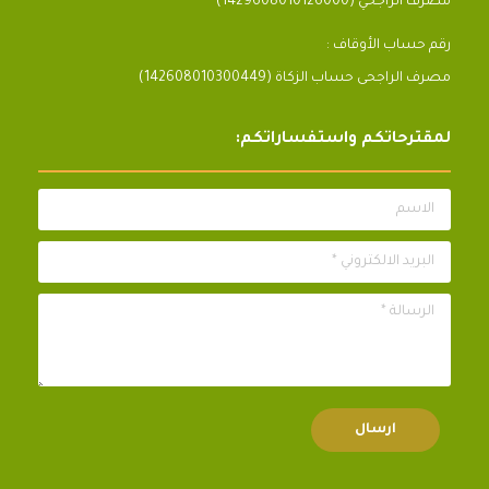
مصرف الراجحي (1429608010126000)
رقم حساب الأوقاف :
مصرف الراجحى حساب الزكاة (142608010300449)
لمقترحاتكم واستفساراتكم:
الاسم
البريد الالكتروني *
الرسالة *