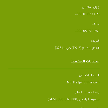
جوال | فاكس :
+966 0116831625
هاتف :
+966 0557761785
البريد :
[328]الهدار-الأفلاج [11912] ص.ب
حسابات الجمعية
البريد الالكتروني :
Mth1422@hotmail.com
رقم الحساب العام :
مصرف الراجحي (1429608010126000)