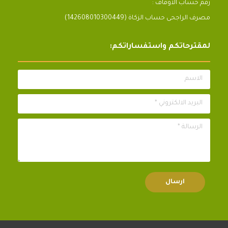
رقم حساب الأوقاف :
مصرف الراجحى حساب الزكاة (142608010300449)
لمقترحاتكم واستفساراتكم:
الاسم
البريد الالكتروني *
الرسالة *