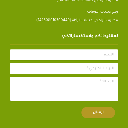
مصرف الراجحي (1429608010126000)
رقم حساب الأوقاف :
مصرف الراجحى حساب الزكاة (142608010300449)
لمقترحاتكم واستفساراتكم:
الاسم
البريد الالكتروني *
الرسالة *