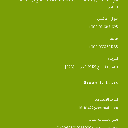
يقع المكتب فى مدينة الهدار التابعة لمحافظة الأفلاج فى منطقة
الرياض.
جوال | فاكس :
+966 0116831625
هاتف :
+966 0557761785
البريد :
[328]الهدار-الأفلاج [11912] ص.ب
حسابات الجمعية
البريد الالكتروني :
Mth1422@hotmail.com
رقم الحساب العام :