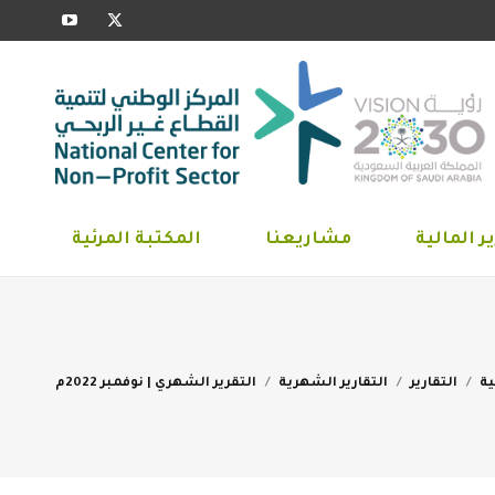
YouTube
X
ارير المالية
مشاريعنا
المكتبة المرئية
page
page
opens
opens
in
in
new
new
window
window
ر المالية
مشاريعنا
المكتبة المرئية
You
ية
التقارير
التقارير الشهرية
التقرير الشهري | نوفمبر 2022م