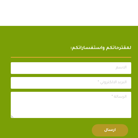
لمقترحاتكم واستفساراتكم:
الاسم
البريد الالكتروني *
الرسالة *