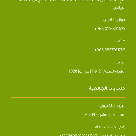
يقع المكتب فى مدينة الهدار التابعة لمحافظة الأفلاج فى منطقة
الرياض.
جوال | فاكس :
+966 0116831625
هاتف :
+966 0557761785
البريد :
[328]الهدار-الأفلاج [11912] ص.ب
حسابات الجمعية
البريد الالكتروني :
Mth1422@hotmail.com
رقم الحساب العام :