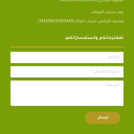
مصرف الراجحي (1429608010126000)
رقم حساب الأوقاف :
مصرف الراجحى حساب الزكاة (142608010300449)
لمقترحاتكم واستفساراتكم:
الاسم
البريد الالكتروني *
الرسالة *