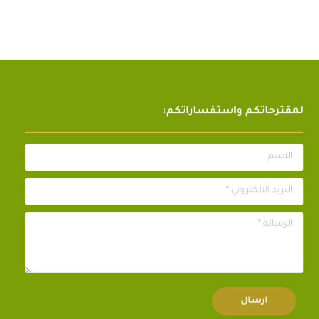
لمقترحاتكم واستفساراتكم:
الاسم
البريد الالكتروني *
الرسالة *