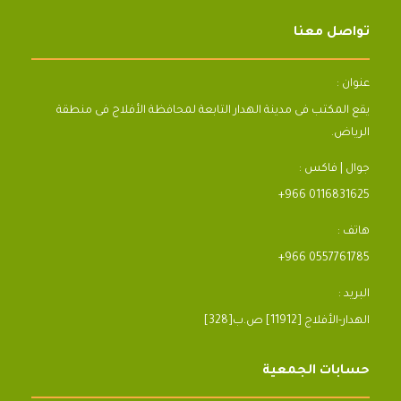
تواصل معنا
عنوان :
يقع المكتب فى مدينة الهدار التابعة لمحافظة الأفلاج فى منطقة
الرياض.
جوال | فاكس :
+966 0116831625
هاتف :
+966 0557761785
البريد :
[328]الهدار-الأفلاج [11912] ص.ب
حسابات الجمعية