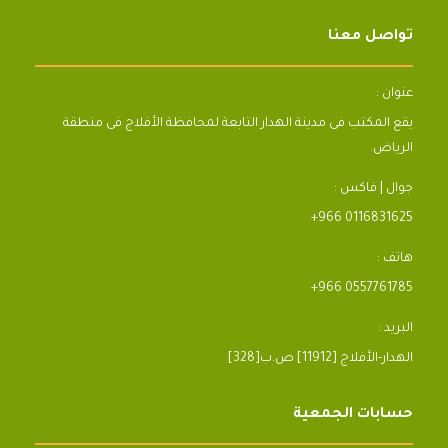
تواصل معنا
عنوان :
يقع المكتب فى مدينة الهدار التابعة لمحافظة الأفلاج فى منطقة
الرياض.
جوال | فاكس :
+966 0116831625
هاتف :
+966 0557761785
البريد :
[328]الهدار-الأفلاج [11912] ص.ب
حسابات الجمعية