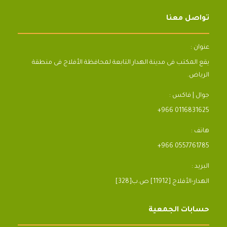
تواصل معنا
عنوان :
يقع المكتب فى مدينة الهدار التابعة لمحافظة الأفلاج فى منطقة
الرياض.
جوال | فاكس :
+966 0116831625
هاتف :
+966 0557761785
البريد :
[328]الهدار-الأفلاج [11912] ص.ب
حسابات الجمعية