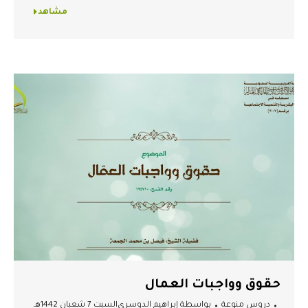
مشاهد
حقوق وواجبات العمال
دروس منوعة
بواسطة
إبراهيم الدوسري
السبت 7 شعبان 1442هـ