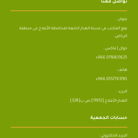
تواصل معنا
عنوان :
يقع المكتب فى مدينة الهدار التابعة لمحافظة الأفلاج فى منطقة
الرياض.
جوال | فاكس :
+966 0116831625
هاتف :
+966 0557761785
البريد :
[328]الهدار-الأفلاج [11912] ص.ب
حسابات الجمعية
البريد الالكتروني :