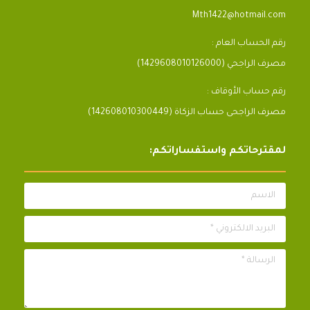
Mth1422@hotmail.com
رقم الحساب العام :
مصرف الراجحي (1429608010126000)
رقم حساب الأوقاف :
مصرف الراجحى حساب الزكاة (142608010300449)
لمقترحاتكم واستفساراتكم:
الاسم
البريد الالكتروني *
الرسالة *