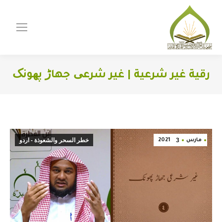
رقية غير شرعية | غير شرعی جهاڑ پھونک
You are here:
3
خطر السحر والشعوذة - اردو
مارس
2021