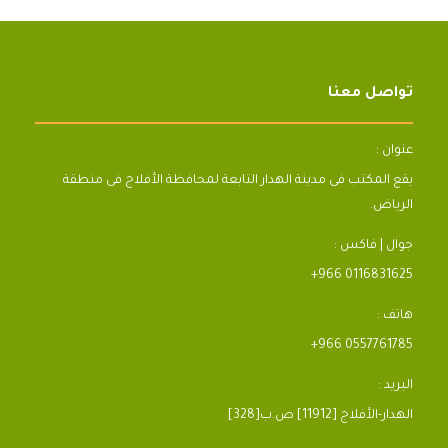
تواصل معنا
عنوان :
يقع المكتب فى مدينة الهدار التابعة لمحافظة الأفلاج فى منطقة
الرياض.
جوال | فاكس :
+966 0116831625
هاتف :
+966 0557761785
البريد :
[328]الهدار-الأفلاج [11912] ص.ب