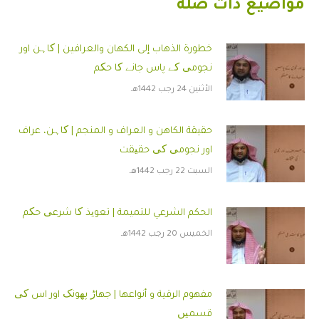
مواضيع ذات صلة
خطورة الذهاب إلى الكهان والعرافين | کاہن اور
نجومی کے پاس جانے کا حکم
الأثنين 24 رجب 1442هـ
حقيقة الكاهن و العراف و المنجم | کاہن، عراف
اور نجومی کی حقیقت
السبت 22 رجب 1442هـ
الحكم الشرعي للتميمة | تعویذ کا شرعی حکم
الخميس 20 رجب 1442هـ
مفهوم الرقية و أنواعها | جهاڑ پھونک اور اس کی
قسمیں