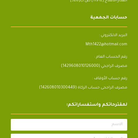
[328]الهدار-الأفلاج [11912] ص.ب
حسابات الجمعية
البريد الالكتروني :
Mth1422@hotmail.com
رقم الحساب العام :
مصرف الراجحي (1429608010126000)
رقم حساب الأوقاف :
مصرف الراجحى حساب الزكاة (142608010300449)
لمقترحاتكم واستفساراتكم:
الاسم
البريد الالكتروني *