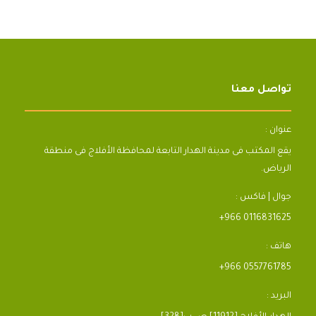
تواصل معنا
عنوان :
يقع المكتب فى مدينة الهدار التابعة لمحافظة الأفلاج فى منطقة
الرياض.
جوال | فاكس :
+966 0116831625
هاتف :
+966 0557761785
البريد :