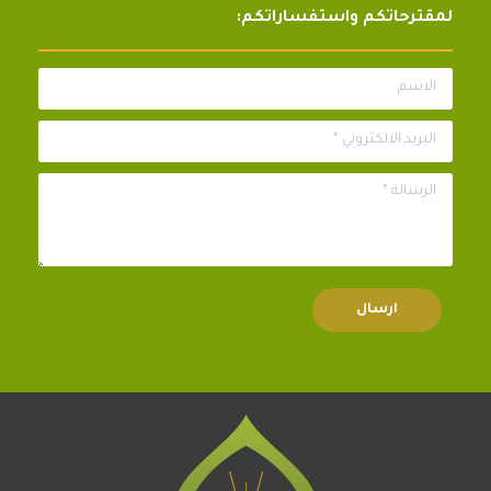
لمقترحاتكم واستفساراتكم:
الاسم
البريد الالكتروني *
الرسالة *