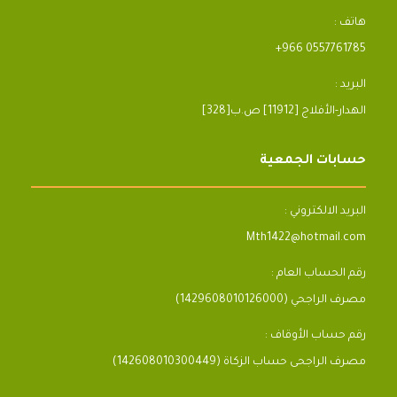
هاتف :
+966 0557761785
البريد :
[328]الهدار-الأفلاج [11912] ص.ب
حسابات الجمعية
البريد الالكتروني :
Mth1422@hotmail.com
رقم الحساب العام :
مصرف الراجحي (1429608010126000)
رقم حساب الأوقاف :
مصرف الراجحى حساب الزكاة (142608010300449)