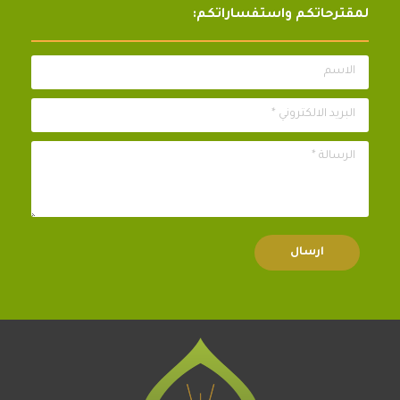
لمقترحاتكم واستفساراتكم:
الاسم
البريد الالكتروني *
الرسالة *