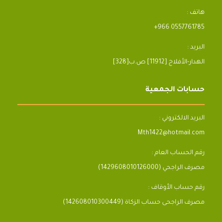
هاتف :
+966 0557761785
البريد :
[328]الهدار-الأفلاج [11912] ص.ب
حسابات الجمعية
البريد الالكتروني :
Mth1422@hotmail.com
رقم الحساب العام :
مصرف الراجحي (1429608010126000)
رقم حساب الأوقاف :
مصرف الراجحى حساب الزكاة (142608010300449)