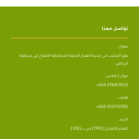
تواصل معنا
عنوان :
يقع المكتب فى مدينة الهدار التابعة لمحافظة الأفلاج فى منطقة
الرياض.
جوال | فاكس :
+966 0116831625
هاتف :
+966 0557761785
البريد :
[328]الهدار-الأفلاج [11912] ص.ب