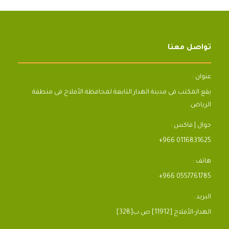
تواصل معنا
عنوان :
يقع المكتب فى مدينة الهدار التابعة لمحافظة الأفلاج فى منطقة
الرياض.
جوال | فاكس :
+966 0116831625
هاتف :
+966 0557761785
البريد :
[328]الهدار-الأفلاج [11912] ص.ب