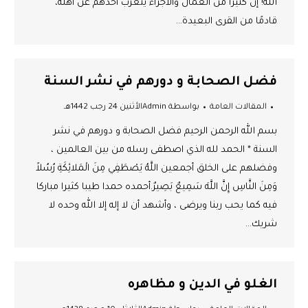
الله! إن كثيرًا من العمال والأجراء يتغرب أحدهم عن أهله،
قادمًا من القرى البعيدة…
فضل الصحابة و دورهم في نشر السنة
المقالات العامة
بواسطة
Admin
الأثنين 24 رجب 1442هـ
بسم الله الرحمن الرحيم فضل الصحابة و دورهم في نشر
السنة * الحمد لله الذي اصطفى رسله من بين العالمين ،
وفضلهم على الخلق أجمعين اللَّهُ يَصْطَفِي مِنَ الْمَلائِكَةِ رُسُلاً
وَمِنَ النَّاسِ إِنَّ اللَّهَ سَمِيعٌ بَصِيرٌ.أحمده حمدا طيبا كثيرا مباركا
فيه كما يحب ربنا ويرضى ، وأشهد أن لا إله إلا الله وحده لا
شريك…
الغلو في الدين و مظاهره