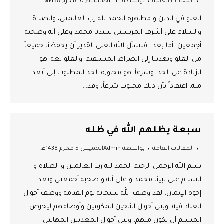
المقالات العامة
بواسطة
Admin
الثلاثاء 10 محرم 1438هـ
الغلو في الدين و مظاهره الحمد لله رب العالمين، والصلاة
والسلام على أشرف المرسلين سيدنا محمد وعلى آله وصحبه
أجمعين، أما بعد.. فنسأل الله العلي القدير أن يحفظنا جميعاً
من الغلو ويهدينا إلى الصراط المستقيم. والغلو لغة: هو
الزيادة عن الحد. وشرعاً: هو مجاوزة الحد المطلوب إلى أبعد
منه، اعتقاداً بأن ذلك محبوب شرعاً، وقد…
سبعة يظلهم الله في ظله
المقالات العامة
بواسطة
Admin
الخميس 5 محرم 1438هـ
بسم الله الرحمن الرحيم الحمد لله رب العالمين و الصلاة و
السلام على نبينا محمد و على آله و صحبه أجمعين وبعد:
إخوة الإيمان، لقد وصف الله سبحانه يوم القيامة ووصف أحوال
العباد فيه، وبين أحوال الناجين المكرمين وأوصافهم ليحرص
المسلم أن يكون منهم، وبين أحوال المعذبين المهانين