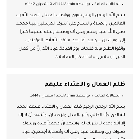
المقالات العامة
بواسطة
Admin
الثلاثاء 10 شعبان 1442هـ
بسم الله الرحمن الرحيم حقوق وواجبات العمال الحمد الله رب
العالمين والصلاة والسلام على أشرف المرسلين نبينا محمـد
صلى االله عليه وسلم وعلى آله وصحبه وسلم تسليماً كثيراً
إلى يوم الدين … وبعد: أما بعد: فاتقوا الله أيها المؤمنون،
واتقوا الظلم فإنَّه ظلمات يوم القيامة. عباد الله: إنَّ من كمال
الدين الإسلامي، بيانه لأحكام المعاملات…
ظلم العمال و الاعتداء عليهم
المقالات العامة
بواسطة
Admin
الأحد 1 شعبان 1442هـ
بسم الله الرحمن الرحيم ظلم العمال و الاعتداء عليهم الحمد
لله الذي حرَّم الظلم، وأمر بالعدل والإحسان، وأشهد أن لا إله
إلا الله وحده لا شريك له، وأشهد أنَّ محمداً عبده ورسوله
صلوات ربي وسلامه عليه وعلى آله وأصحابه أجمعين. عباد