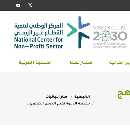
YouTube
X
ارير المالية
مشاريعنا
المكتبة المرئية
page
page
opens
opens
in
in
new
new
window
window
ر المالية
مشاريعنا
المكتبة المرئية
هج
You are here:
الرئيسية
أخبار الجاليات
جمعية الدعوة تقيم الدرس الشهري…