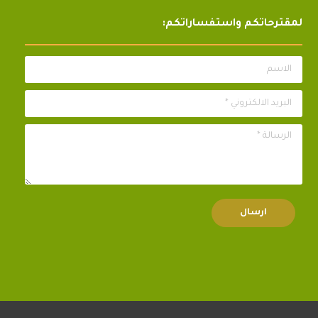
لمقترحاتكم واستفساراتكم:
الاسم
البريد الالكتروني *
الرسالة *