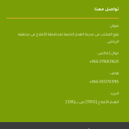
تواصل معنا
عنوان :
يقع المكتب فى مدينة الهدار التابعة لمحافظة الأفلاج فى منطقة
الرياض.
جوال | فاكس :
+966 0116831625
هاتف :
+966 0557761785
البريد :
[328]الهدار-الأفلاج [11912] ص.ب